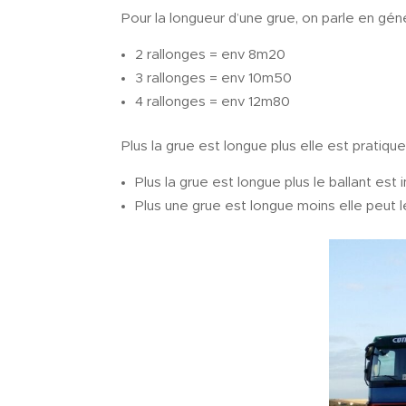
Pour la longueur d’une grue, on parle en gé
2 rallonges = env 8m20
3 rallonges = env 10m50
4 rallonges = env 12m80
Plus la grue est longue plus elle est pratiqu
Plus la grue est longue plus le ballant es
Plus une grue est longue moins elle peut l