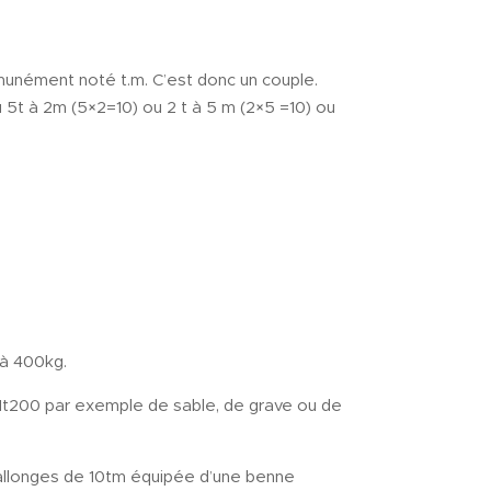
munément noté t.m. C’est donc un couple.
u 5t à 2m (5×2=10) ou 2 t à 5 m (2×5 =10) ou
 à 400kg.
 1t200 par exemple de sable, de grave ou de
 rallonges de 10tm équipée d’une benne