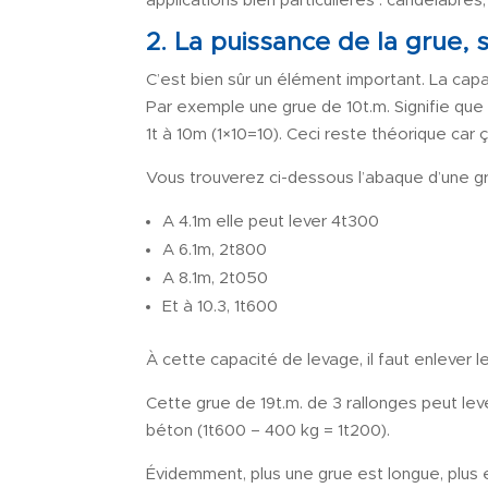
applications bien particulières : candélabres
2. La puissance de la grue, 
C’est bien sûr un élément important. La ca
Par exemple une grue de 10t.m. Signifie que 
1t à 10m (1×10=10). Ceci reste théorique car
Vous trouverez ci-dessous l’abaque d’une gr
A 4.1m elle peut lever 4t300
A 6.1m, 2t800
A 8.1m, 2t050
Et à 10.3, 1t600
À cette capacité de levage, il faut enlever 
Cette grue de 19t.m. de 3 rallonges peut l
béton (1t600 – 400 kg = 1t200).
Évidemment, plus une grue est longue, plus 