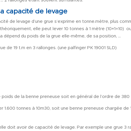
, … 2 rallonges étant souvent suffisantes.
sa capacité de levage
pacité de levage d’une grue s’exprime en tonne.mètre, plus com
théoriquement, elle peut lever 10 tonnes à 1 mètre (10×1=10) o
 ça dépend du poids de la grue elle-même, de sa position, …
ue de 19 t.m en 3 rallonges. (une palfinger PK 19001 SLD)
le poids de la benne preneuse soit en général de l’ordre de 380
ever 1.600 tonnes à 10m30, soit une benne preneuse chargée de
elle doit avoir de capacité de levage. Par exemple une grue 3